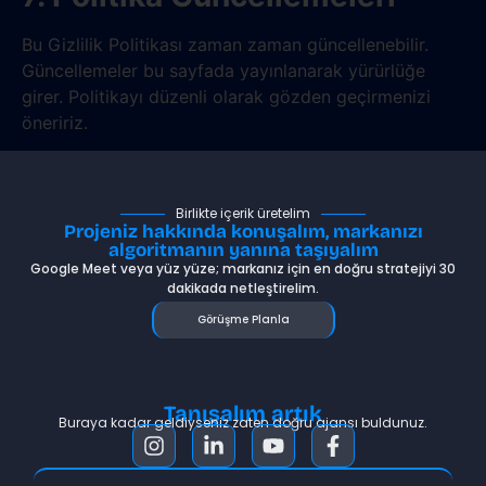
Bu Gizlilik Politikası zaman zaman güncellenebilir.
Güncellemeler bu sayfada yayınlanarak yürürlüğe
girer. Politikayı düzenli olarak gözden geçirmenizi
öneririz.
Birlikte içerik üretelim
Projeniz hakkında konuşalım, markanızı
algoritmanın yanına taşıyalım
Google Meet veya yüz yüze; markanız için en doğru stratejiyi 30
dakikada netleştirelim.
Görüşme Planla
Tanışalım artık
Buraya kadar geldiyseniz zaten doğru ajansı buldunuz.