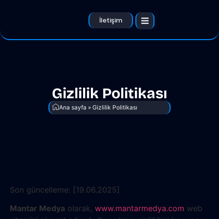
İletişim
Gizlilik Politikası
Ana sayfa
»
Gizlilik Politikası
Son güncelleme: [19.06.2025]
Mantar Medya
olarak,
www.mantarmedya.com
web