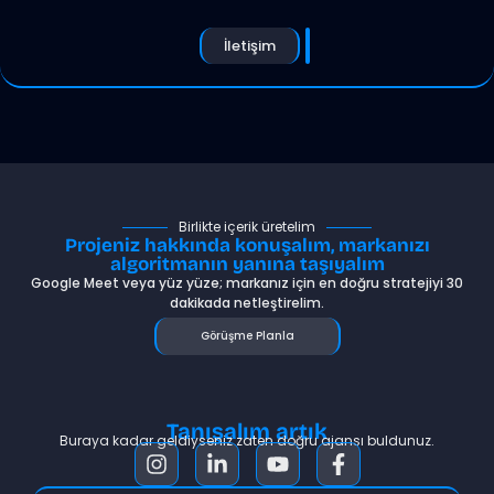
İletişim
Birlikte içerik üretelim
Projeniz hakkında konuşalım, markanızı
algoritmanın yanına taşıyalım
Google Meet veya yüz yüze; markanız için en doğru stratejiyi 30
dakikada netleştirelim.
Görüşme Planla
Tanışalım artık
Buraya kadar geldiyseniz zaten doğru ajansı buldunuz.