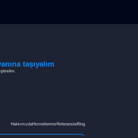
anına taşıyalım
ştirelim.
Hakkımızda
Hizmetlerimiz
Referanslar
Blog