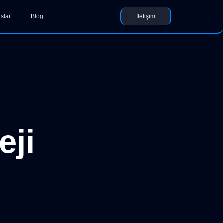
slar
Blog
İletişim
eji