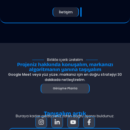
İletişim
Birlikte içerik üretelim
Projeniz hakkında konuşalım, markanızı
algoritmanın yanına taşıyalım
Google Meet veya yüz yüze; markanız için en doğru stratejiyi 30
dakikada netleştirelim.
Görüşme Planla
Tanışalım artık
Buraya kadar geldiyseniz zaten doğru ajansı buldunuz.