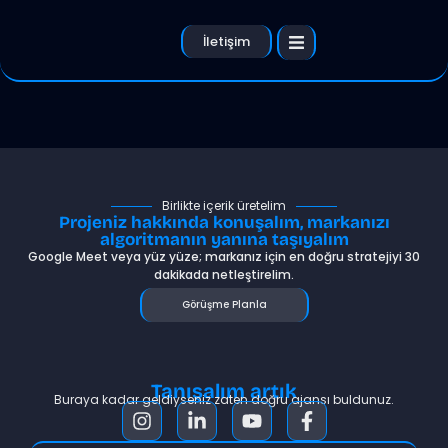
İletişim
Birlikte içerik üretelim
Projeniz hakkında konuşalım, markanızı
algoritmanın yanına taşıyalım
Google Meet veya yüz yüze; markanız için en doğru stratejiyi 30
dakikada netleştirelim.
Görüşme Planla
Tanışalım artık
Buraya kadar geldiyseniz zaten doğru ajansı buldunuz.