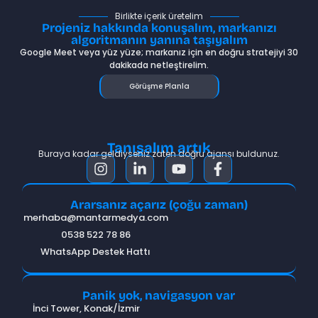
Birlikte içerik üretelim
Projeniz hakkında konuşalım, markanızı
algoritmanın yanına taşıyalım
Google Meet veya yüz yüze; markanız için en doğru stratejiyi 30
dakikada netleştirelim.
Görüşme Planla
Tanışalım artık
Buraya kadar geldiyseniz zaten doğru ajansı buldunuz.
Ararsanız açarız (çoğu zaman)
merhaba@mantarmedya.com
0538 522 78 86
WhatsApp Destek Hattı
Panik yok, navigasyon var
İnci Tower, Konak/İzmir