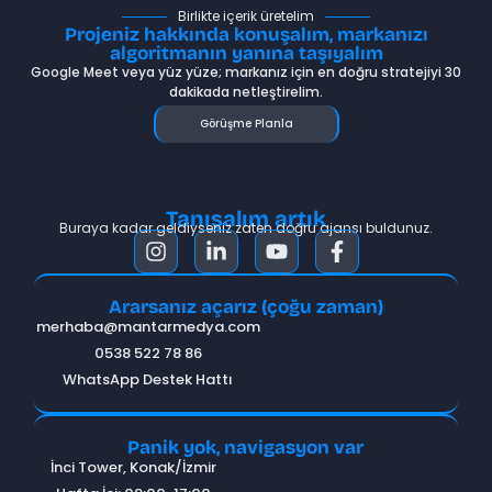
Birlikte içerik üretelim
Projeniz hakkında konuşalım, markanızı
algoritmanın yanına taşıyalım
Google Meet veya yüz yüze; markanız için en doğru stratejiyi 30
dakikada netleştirelim.
Görüşme Planla
Tanışalım artık
Buraya kadar geldiyseniz zaten doğru ajansı buldunuz.
Ararsanız açarız (çoğu zaman)
merhaba@mantarmedya.com
0538 522 78 86
WhatsApp Destek Hattı
Panik yok, navigasyon var
İnci Tower, Konak/İzmir