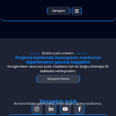
İletişim
Birlikte içerik üretelim
Projeniz hakkında konuşalım, markanızı
algoritmanın yanına taşıyalım
Google Meet veya yüz yüze; markanız için en doğru stratejiyi 30
dakikada netleştirelim.
Görüşme Planla
Tanışalım artık
Buraya kadar geldiyseniz zaten doğru ajansı buldunuz.