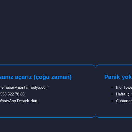
sanız açarız (çoğu zaman)
Panik yok
merhaba@mantarmedya.com
İnci Towe
0538 522 78 86
Hafta İçi
WhatsApp Destek Hattı
Cumartes